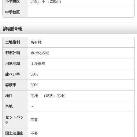
小学校区
北白川小
（230m）
中学校区
詳細情報
土地権利
所有権
都市計画
市街化区域
用途地域
１種低層
建ぺい率
50%
容積率
80%
地目
宅地
（現状：宅地）
角地
－
セットバッ
不要
ク
国土法届出
不要