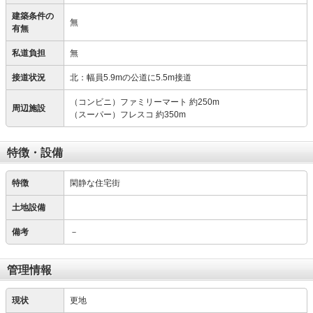
建築条件の
無
有無
私道負担
無
接道状況
北：幅員5.9mの公道に5.5m接道
（コンビニ）ファミリーマート 約250m
周辺施設
（スーパー）フレスコ 約350m
特徴・設備
特徴
閑静な住宅街
土地設備
備考
－
管理情報
現状
更地