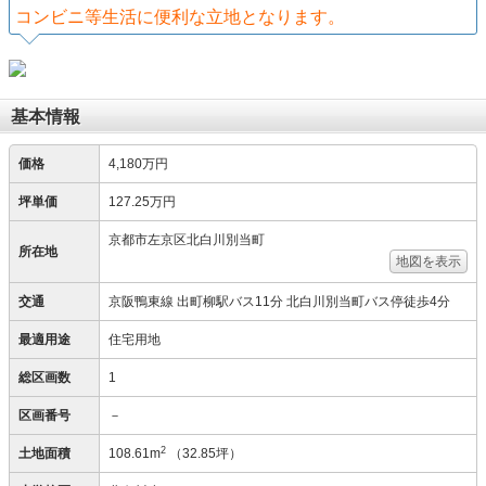
コンビニ等生活に便利な立地となります。
基本情報
価格
4,180万円
坪単価
127.25万円
京都市左京区北白川別当町
所在地
地図を表示
交通
京阪鴨東線 出町柳駅バス11分 北白川別当町バス停徒歩4分
最適用途
住宅用地
総区画数
1
区画番号
－
2
土地面積
108.61m
（32.85坪）