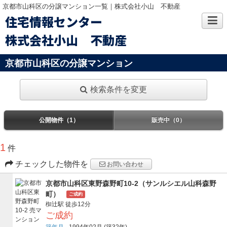
京都市山科区の分譲マンション一覧｜株式会社小山 不動産
住宅情報センター
株式会社小山 不動産
京都市山科区の分譲マンション
検索条件を変更
公開物件（1）
販売中（0）
1
件
チェックした物件を
お問い合わせ
京都市山科区東野森野町10-2（サンルシエル山科森野
町）
ご成約
椥辻駅
徒歩12分
ご成約
築年月
1994年02月
(築32年)