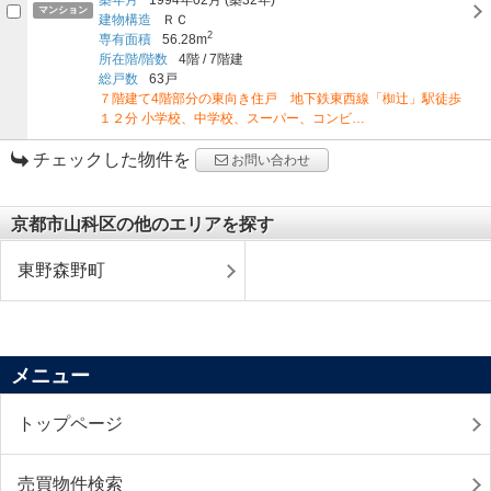
マンション
建物構造
ＲＣ
2
専有面積
56.28m
所在階/階数
4階
/
7階建
総戸数
63戸
７階建て4階部分の東向き住戸 地下鉄東西線「椥辻」駅徒歩
１２分 小学校、中学校、スーパー、コンビ…
チェックした物件を
お問い合わせ
京都市山科区の他のエリアを探す
東野森野町
メニュー
トップページ
売買物件検索