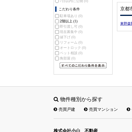
7日以内に公開
(0)
京都
こだわり条件
駐車場あり
(0)
2階以上
(1)
東野森
即引渡し可
(0)
現在募集中
(0)
値下げ
(0)
リフォーム
(0)
オートロック
(0)
ペット相談
(0)
角部屋
(0)
すべてのこだわり条件を見る
物件種別から探す
売買戸建
売買マンション
株式会社小山 不動産