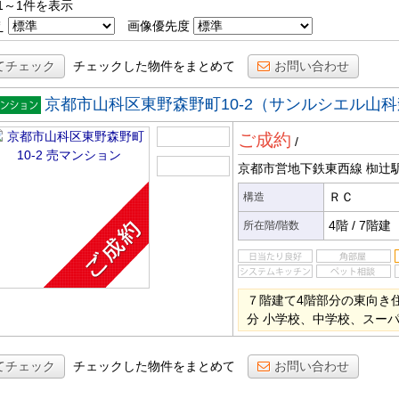
1～1件を表示
え
画像優先度
てチェック
チェックした物件をまとめて
お問い合わせ
京都市山科区東野森野町10-2（サンルシエル山
マンシ
ご成約
ン
/
京都市営地下鉄東西線 椥辻
ＲＣ
構造
4階
/
7階建
所在階/階数
７階建て4階部分の東向き
分 小学校、中学校、スー
てチェック
チェックした物件をまとめて
お問い合わせ