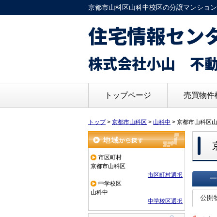
京都市山科区山科中校区の分譲マンション
住宅情報セン
株式会社小山 不
トップページ
売買物件
トップ
>
京都市山科区
>
山科中
>
京都市山科区
地域から探す
市区町村
京都市山科区
市区町村選択
中学校区
一覧で
山科中
公開
中学校区選択