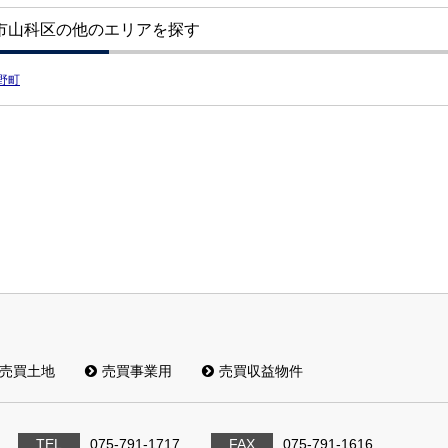
市山科区の他のエリアを探す
野町
売買土地
売買事業用
売買収益物件
TEL
075-791-1717
FAX
075-791-1616