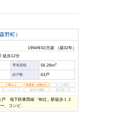
科森野町）
1994年02月築
（築32年）
駅
徒歩12分
2
56.28m
専有面積
63戸
総戸数
住戸 地下鉄東西線「椥辻」駅徒歩１２
パー、コンビ…