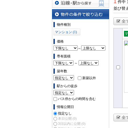
1
件中 
並び替
沿線・駅から探す
全
物件の条件で絞り込む
物件種別
マンション (1)
売
価格
ョ
～
専有面積
～
築年数
新築以外
駅からの徒歩
バス停からの時間を含む
情報公開日
指定なし
全
本日公開
(0)
3日以内に公開
(0)